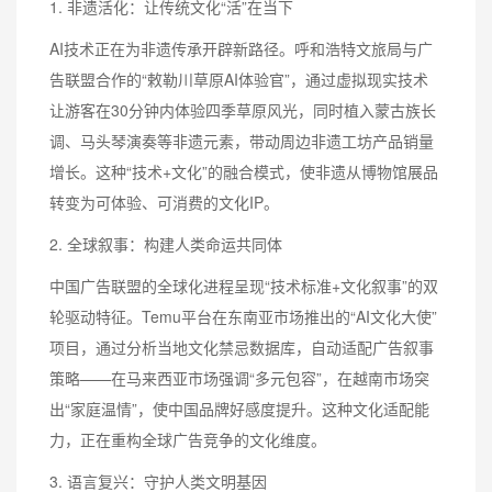
1. 非遗活化：让传统文化“活”在当下
AI技术正在为非遗传承开辟新路径。呼和浩特文旅局与广
告联盟合作的“敕勒川草原AI体验官”，通过虚拟现实技术
让游客在30分钟内体验四季草原风光，同时植入蒙古族长
调、马头琴演奏等非遗元素，带动周边非遗工坊产品销量
增长。这种“技术+文化”的融合模式，使非遗从博物馆展品
转变为可体验、可消费的文化IP。
2. 全球叙事：构建人类命运共同体
中国广告联盟的全球化进程呈现“技术标准+文化叙事”的双
轮驱动特征。Temu平台在东南亚市场推出的“AI文化大使”
项目，通过分析当地文化禁忌数据库，自动适配广告叙事
策略——在马来西亚市场强调“多元包容”，在越南市场突
出“家庭温情”，使中国品牌好感度提升。这种文化适配能
力，正在重构全球广告竞争的文化维度。
3. 语言复兴：守护人类文明基因