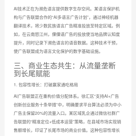
AI技术正在为濒危语言提供数字生存空间。某语言保护机
构与广告联盟合作的“AI多语言广告计划”，通过神经机器
翻译技术，将少数民族语言广告精准投放至特定区域。例
如，在云南怒江州，傈僳语广告的投放使当地品牌认知度
提升，同时记录下濒危语言的语音数据。这种技术干预，
使广告联盟成为语言文化保护的数字基础设施。
三、商业生态共生：从流量垄断
到长尾赋能
1. 包容性增长：打破赢家通吃格局
AI广告联盟正在重构价值分配体系。徐汇区“支持AI+广告
创新创业服务十条举措”中，明确要求平台算法必须为中小
广告主保留20%的流量入口。某区域乳企通过微信社群广
告联盟的“精准定位+低成本运营”策略，在县域市场实现销
售额增长，印证了长尾市场的商业价值。这种包容性增长