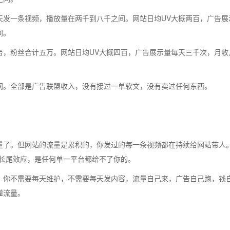
天发一条视频，播放量在两千到八千之间。网站日均UV大概两百，广告展
间。
台，粉丝合计五万。网站日均UV大概四百，广告展示量每天三千次，月收
间。全部是广告联盟收入，没有接过一单软文，没有卖过任何东西。
量了。但网站的流量是累积的，你发过的每一条视频都在持续给网站带人
种长尾效应，是任何单一平台都给不了你的。
，你不需要每天维护，不需要每天发内容，流量自己来，广告自己跑，钱
灌流量。