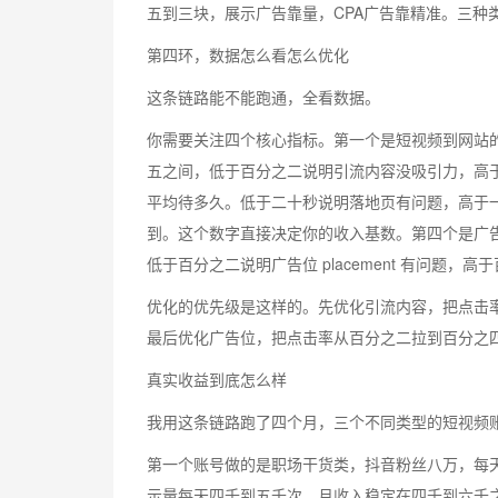
五到三块，展示广告靠量，CPA广告靠精准。三种
第四环，数据怎么看怎么优化
这条链路能不能跑通，全看数据。
你需要关注四个核心指标。第一个是短视频到网站
五之间，低于百分之二说明引流内容没吸引力，高
平均待多久。低于二十秒说明落地页有问题，高于
到。这个数字直接决定你的收入基数。第四个是广
低于百分之二说明广告位 placement 有问题，
优化的优先级是这样的。先优化引流内容，把点击
最后优化广告位，把点击率从百分之二拉到百分之
真实收益到底怎么样
我用这条链路跑了四个月，三个不同类型的短视频
第一个账号做的是职场干货类，抖音粉丝八万，每
示量每天四千到五千次，月收入稳定在四千到六千