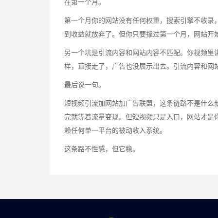
在第一个月。
第一个月你的网站没有任何权重，搜索引擎不收录
到收益就放弃了。但你只要撑过第一个月，网站开
另一个坑是引流内容和网站内容不匹配。你视频里讲
样，直接走了，广告也没展示出去。引流内容和网
最后说一句。
短视频引流加网站加广告联盟，这条链路不是什么
完就等着流量变现。但短视频只是入口，网站才是
赖任何单一平台的被动收入系统。
这条路不性感，但它稳。