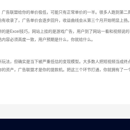
，广告联盟给你的单价极低，可能只有正常单价的一半。很多人跑到第二
始有收录了，广告单价会逐步回升，收益曲线会从第三个月开始明显上扬
的是Excel技巧，网站上挂的是游戏广告，用户到了网站一看和视频说的
站内容必须高度一致，用户预期是什么，你就给什么。
新玩法，但确实是当下被严重低估的变现模型。大多数人把短视频当成终
你的资产，广告联盟才是你的提款机。把这三个环节打通，你就拥有了一