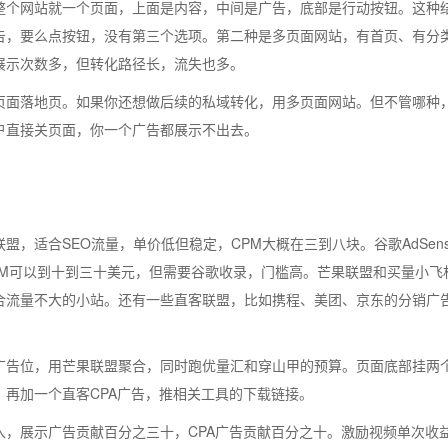
整个网站就一个页面，上面是内容，中间是广告，底部是行动按钮。这种
告，要么点按钮，没有第三个选项。第二种是多页面网站，有首页、有分
展示次数多，但转化路径长，流失也多。
页面落地页。如果你还想做后续的私域转化，用多页面网站。但不管哪种
户直接关页面，你一个广告都展示不出去。
，适合SEO流量，单价低但稳定，CPM大概在三到八块。谷歌AdSens
PM可以到十到三十美元，但需要谷歌收录，门槛高。芒果联盟和买量小飞
合流量不大的小站。还有一些直客联盟，比如携程、美团、京东的分销广
广告位，用芒果联盟聚合，同时跑优量汇和穿山甲的预算。页面底部挂两
再加一个直客CPA广告，推相关工具的下载链接。
入，展示广告贡献百分之三十，CPA广告贡献百分之十。激励视频单次收