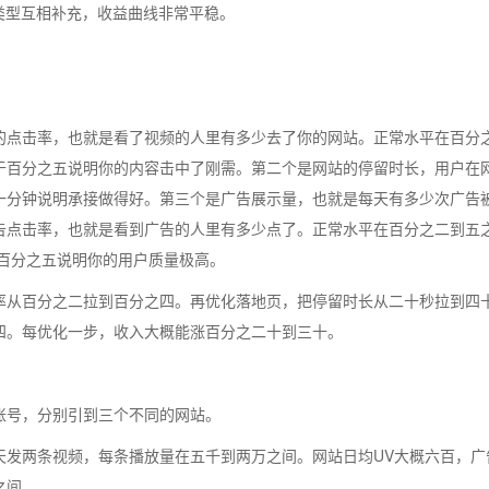
类型互相补充，收益曲线非常平稳。
的点击率，也就是看了视频的人里有多少去了你的网站。正常水平在百分
于百分之五说明你的内容击中了刚需。第二个是网站的停留时长，用户在
一分钟说明承接做得好。第三个是广告展示量，也就是每天有多少次广告
告点击率，也就是看到广告的人里有多少点了。正常水平在百分之二到五
高于百分之五说明你的用户质量极高。
率从百分之二拉到百分之四。再优化落地页，把停留时长从二十秒拉到四
四。每优化一步，收入大概能涨百分之二十到三十。
账号，分别引到三个不同的网站。
天发两条视频，每条播放量在五千到两万之间。网站日均UV大概六百，广
之间。