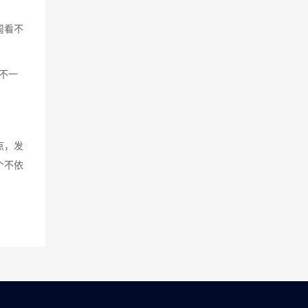
周看不
。
不一
点，发
个不依