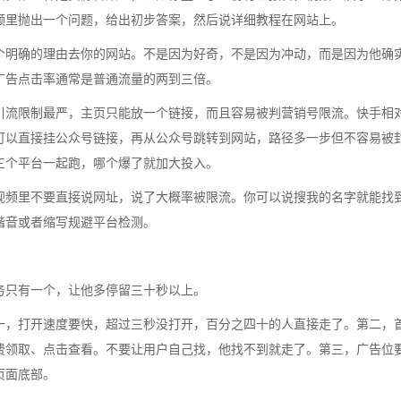
频里抛出一个问题，给出初步答案，然后说详细教程在网站上。
个明确的理由去你的网站。不是因为好奇，不是因为冲动，而是因为他确
广告点击率通常是普通流量的两到三倍。
引流限制最严，主页只能放一个链接，而且容易被判营销号限流。快手相
可以直接挂公众号链接，再从公众号跳转到网站，路径多一步但不容易被
三个平台一起跑，哪个爆了就加大投入。
视频里不要直接说网址，说了大概率被限流。你可以说搜我的名字就能找
谐音或者缩写规避平台检测。
务只有一个，让他多停留三十秒以上。
一，打开速度要快，超过三秒没打开，百分之四十的人直接走了。第二，
费领取、点击查看。不要让用户自己找，他找不到就走了。第三，广告位
页面底部。